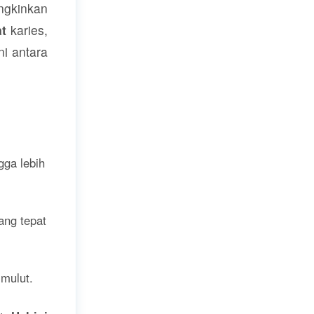
gkinkan
t
karies,
ni antara
gga lebih
ang tepat
mulut.