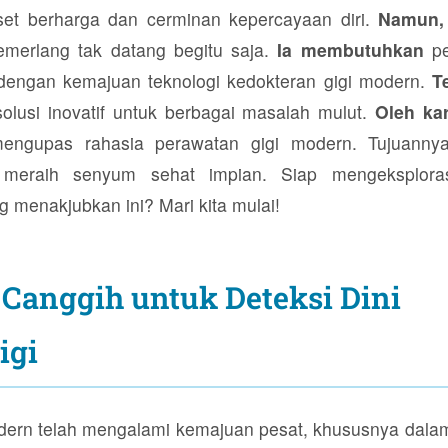
et berharga dan cerminan kepercayaan diri.
Namun,
emerlang tak datang begitu saja.
Ia membutuhkan
pe
dengan kemajuan teknologi kedokteran gigi modern.
T
olusi inovatif untuk berbagai masalah mulut.
Oleh kar
 mengupas rahasia perawatan gigi modern. Tujuanny
eraih senyum sehat impian. Siap mengeksploras
g menakjubkan ini? Mari kita mulai!
Naga303
Daftar,
Login,
 Canggih untuk Deteksi Dini
Link
Alternatif
igi
dern telah mengalami kemajuan pesat, khususnya dalam