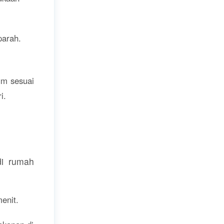
parah.
um sesuai
i.
di rumah
enit.