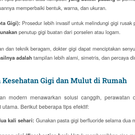
juannya memperbaiki bentuk, warna, dan ukuran.
a Gigi):
Prosedur lebih invasif untuk melindungi gigi rusak 
gunakan
penutup gigi buatan dari porselen atau logam.
an dan teknik beragam, dokter gigi dapat menciptakan seny
silnya adalah
tampilan lebih alami, simetris, dan percaya dir
 Kesehatan Gigi dan Mulut di Rumah
an modern menawarkan solusi canggih, perawatan 
 utama. Berikut beberapa tips efektif:
Live
dua kali sehari:
Gunakan pasta gigi berfluoride selama dua m
Casino
Dewapoker