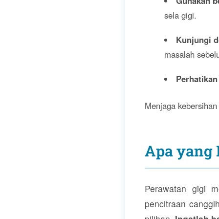
Gunakan ben
sela gigi.
Kunjungi do
masalah sebel
Perhatikan
Menjaga kebersihan 
Apa yang 
Perawatan gigi m
pencitraan canggih
pilihan.
Ingatlah 