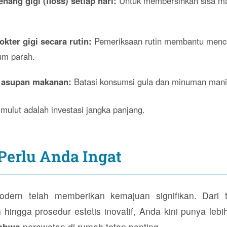
ang gigi (floss) setiap hari:
Untuk membersihkan sisa ma
kter gigi secara rutin:
Pemeriksaan rutin membantu men
um parah.
 asupan makanan:
Batasi konsumsi gula dan minuman mani
mulut adalah investasi jangka panjang.
Perlu Anda Ingat
odern telah memberikan kemajuan signifikan. Dari t
 hingga prosedur estetis inovatif, Anda kini punya leb
bahwa
perawatan di rumah tetap penting.