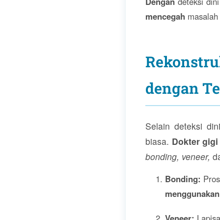
Dengan
deteksi din
mencegah
masalah s
Rekonstru
dengan Te
Selain deteksi di
biasa.
Dokter gigi
bonding, veneer,
d
Bonding:
Prose
menggunakan
Veneer:
Lapisa