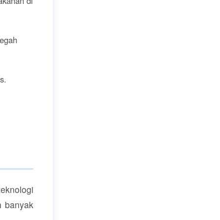
kanan di
cegah
s.
eknologi
ih banyak