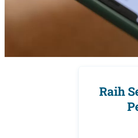
Raih S
P