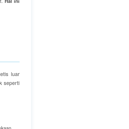
t.
Hal ini
tis luar
k seperti
ukaan