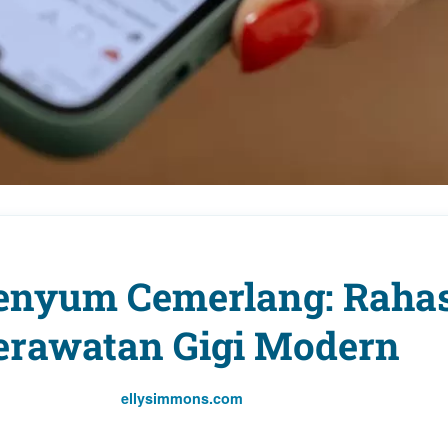
enyum Cemerlang: Raha
erawatan Gigi Modern
ellysimmons.com