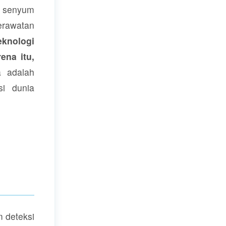
senyum
rawatan
eknologi
ena itu,
a adalah
i dunia
 deteksi