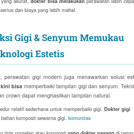
i yang akurat,
dokter bisa melakukan
perawatan lebih cepa
erius dan biaya yang lebih mahal.
ksi Gigi & Senyum Memukau
knologi Estetis
ni, perawatan gigi modern juga menawarkan solusi este
 kini bisa
memperbaiki tampilan gigi dan senyum. Tekni
an
crown
dapat menghasilkan tampilan natural.
dur relatif sederhana untuk memperbaiki gigi.
Dokter gigi
bahan komposit sewarna gigi.
komunitas
n tipis porselen atau komposit
yang dokter pasang
di perm