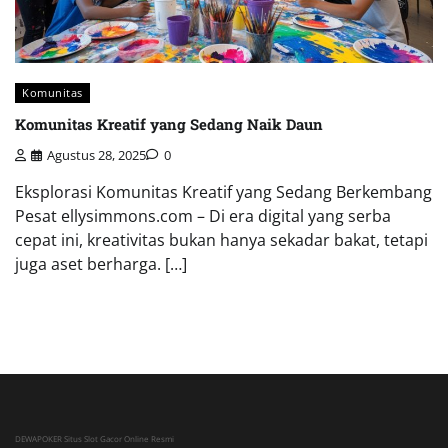
Komunitas
Komunitas Kreatif yang Sedang Naik Daun
Agustus 28, 2025
0
Eksplorasi Komunitas Kreatif yang Sedang Berkembang
Pesat ellysimmons.com – Di era digital yang serba
cepat ini, kreativitas bukan hanya sekadar bakat, tetapi
juga aset berharga. […]
DEWAPOKER Situs Slot Gacor Online Resmi